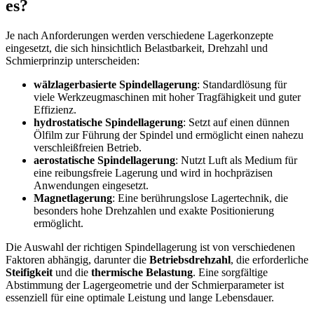
es?
Je nach Anforderungen werden verschiedene Lagerkonzepte
eingesetzt, die sich hinsichtlich Belastbarkeit, Drehzahl und
Schmierprinzip unterscheiden:
wälzlagerbasierte Spindellagerung
: Standardlösung für
viele Werkzeugmaschinen mit hoher Tragfähigkeit und guter
Effizienz.
hydrostatische Spindellagerung
: Setzt auf einen dünnen
Ölfilm zur Führung der Spindel und ermöglicht einen nahezu
verschleißfreien Betrieb.
aerostatische Spindellagerung
: Nutzt Luft als Medium für
eine reibungsfreie Lagerung und wird in hochpräzisen
Anwendungen eingesetzt.
Magnetlagerung
: Eine berührungslose Lagertechnik, die
besonders hohe Drehzahlen und exakte Positionierung
ermöglicht.
Die Auswahl der richtigen Spindellagerung ist von verschiedenen
Faktoren abhängig, darunter die
Betriebsdrehzahl
, die erforderliche
Steifigkeit
und die
thermische Belastung
. Eine sorgfältige
Abstimmung der Lagergeometrie und der Schmierparameter ist
essenziell für eine optimale Leistung und lange Lebensdauer.