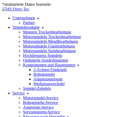
*strukturierte Daten Startseite
Unternehmen
Partner
Spindelprodukte
Motoren Trockenbearbeitung
Motorspindeln Trockenbearbeitung
Motorspindeln Metallbearbeitung
Motorspindeln Glasbearbeitung
Motorspindeln Steinbearbeitung
Hochfrequenz Spindeln
Optimierte Sonderlösungen
Komponenten und Baugruppen
2-Achsen Fräsköpfe
Bohrgetriebe
Adapteraggregate
Werkzeugwechsler
Spindel-Zubehör
Service
Motorspindel-Service
Bohrgetriebe-Service
Aggregate-Service
Servomotoren-Service
Reparatur nach Hersteller